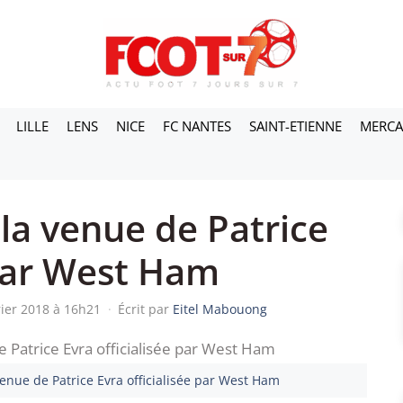
LILLE
LENS
NICE
FC NANTES
SAINT-ETIENNE
MERC
la venue de Patrice
 par West Ham
rier 2018 à 16h21
·
Écrit par
Eitel Mabouong
venue de Patrice Evra officialisée par West Ham