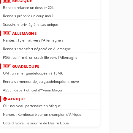
🇧🇪 BELGIQUE
Benatia relance un dossier XXL
Rennais prépare un coup inouï
Stassin, ni privilégié ni cas unique
🇩🇪 ALLEMAGNE
Nantes : Tylel Tati vers l'Allemagne ?
Rennais : transfert négocié en Allemagne
PSG : confirmé, un crack file vers l'Allemagne
🇬🇵 GUADELOUPE
OM : un ailier guadeloupéen à 18M€
Rennais : meneur de jeu guadeloupéen trouvé
ASSE : départ officiel d'Yvann Maçon
🌍 AFRIQUE
OL : nouveau partenaire en Afrique
Nantes : Kombouaré sur un champion d'Afrique
Côte d'Ivoire : le sourire de Désiré Doué