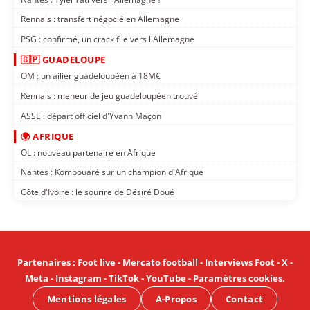
Rennais : transfert négocié en Allemagne
PSG : confirmé, un crack file vers l'Allemagne
🇬🇵 GUADELOUPE
OM : un ailier guadeloupéen à 18M€
Rennais : meneur de jeu guadeloupéen trouvé
ASSE : départ officiel d'Yvann Maçon
🌍 AFRIQUE
OL : nouveau partenaire en Afrique
Nantes : Kombouaré sur un champion d'Afrique
Côte d'Ivoire : le sourire de Désiré Doué
Partenaires
:
Foot live
-
Mercato football
-
Interviews Foot
-
X
-
Meta
-
Instagram
-
TikTok
-
YouTube
-
Paramètres cookies
.
Mentions légales
A-Propos
Contact