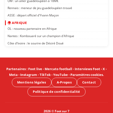
OM : un ailier guadeloupéen à 18M€
Rennais : meneur de jeu guadeloupéen trouvé
ASSE : départ officiel d'Yvann Maçon
🌍 AFRIQUE
OL : nouveau partenaire en Afrique
Nantes : Kombouaré sur un champion d'Afrique
Côte d'Ivoire : le sourire de Désiré Doué
Partenaires
:
Foot live
-
Mercato football
-
Interviews Foot
-
X
-
Meta
-
Instagram
-
TikTok
-
YouTube
-
Paramètres cookies
.
Mentions légales
A-Propos
Contact
Politique de confidentialité
2026 © Foot sur 7