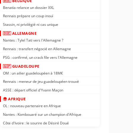
🇧🇪 BELGIQUE
Benatia relance un dossier XXL
Rennais prépare un coup inouï
Stassin, ni privilégié ni cas unique
🇩🇪 ALLEMAGNE
Nantes : Tylel Tati vers l'Allemagne ?
Rennais : transfert négocié en Allemagne
PSG : confirmé, un crack file vers l'Allemagne
🇬🇵 GUADELOUPE
OM : un ailier guadeloupéen à 18M€
Rennais : meneur de jeu guadeloupéen trouvé
ASSE : départ officiel d'Yvann Maçon
🌍 AFRIQUE
OL : nouveau partenaire en Afrique
Nantes : Kombouaré sur un champion d'Afrique
Côte d'Ivoire : le sourire de Désiré Doué