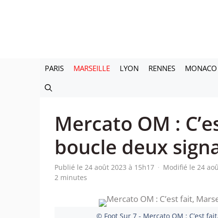
Aller
au
contenu
PARIS
MARSEILLE
LYON
RENNES
MONACO
Mercato OM : C’est
boucle deux signa
Publié le 24 août 2023 à 15h17
·
Modifié le 24 ao
2 minutes
© Foot Sur 7 - Mercato OM : C’est fai