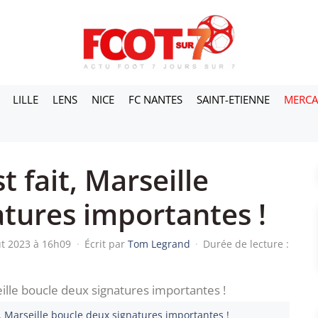
LILLE
LENS
NICE
FC NANTES
SAINT-ETIENNE
MERC
 fait, Marseille
tures importantes !
ût 2023 à 16h09
·
Écrit par
Tom Legrand
·
Durée de lecture :
t, Marseille boucle deux signatures importantes !