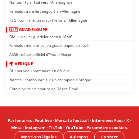
Nantes : Tylel Tati vers l'Allemagne ?
Rennais : transfert négocié en Allemagne
PSG : confirmé, un crack file vers l'Allemagne
🇬🇵 GUADELOUPE
OM : un ailier guadeloupéen à 18M€
Rennais : meneur de jeu guadeloupéen trouvé
ASSE : départ officiel d'Yvann Maçon
🌍 AFRIQUE
OL : nouveau partenaire en Afrique
Nantes : Kombouaré sur un champion d'Afrique
Côte d'Ivoire : le sourire de Désiré Doué
Partenaires
:
Foot live
-
Mercato football
-
Interviews Foot
-
X
-
Meta
-
Instagram
-
TikTok
-
YouTube
-
Paramètres cookies
.
Mentions légales
A-Propos
Contact