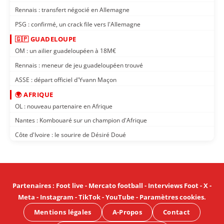
Rennais : transfert négocié en Allemagne
PSG : confirmé, un crack file vers l'Allemagne
🇬🇵 GUADELOUPE
OM : un ailier guadeloupéen à 18M€
Rennais : meneur de jeu guadeloupéen trouvé
ASSE : départ officiel d'Yvann Maçon
🌍 AFRIQUE
OL : nouveau partenaire en Afrique
Nantes : Kombouaré sur un champion d'Afrique
Côte d'Ivoire : le sourire de Désiré Doué
Partenaires
:
Foot live
-
Mercato football
-
Interviews Foot
-
X
-
Meta
-
Instagram
-
TikTok
-
YouTube
-
Paramètres cookies
.
Mentions légales
A-Propos
Contact