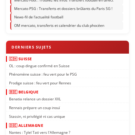
Mercato Foot : Trouvez les infos Transfert football en direct
Mercato PSG : Transferts et dossiers brûlants du Paris SG !
News-fil de l’actualité football
OM mercato, transferts et calendrier du club phocéen
🇨🇭 SUISSE
OL : coup dingue confirmé en Suisse
Phénomène suisse : feu vert pour le PSG
Prodige suisse : feu vert pour Rennes
🇧🇪 BELGIQUE
Benatia relance un dossier XXL
Rennais prépare un coup inouï
Stassin, ni privilégié ni cas unique
🇩🇪 ALLEMAGNE
Nantes : Tylel Tati vers l'Allemagne ?