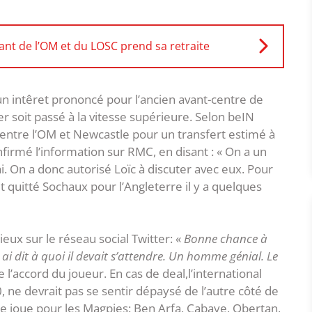
ant de l’OM et du LOSC prend sa retraite
un intêret prononcé pour l’ancien avant-centre de
er soit passé à la vitesse supérieure. Selon beIN
t entre l’OM et Newcastle pour un transfert estimé à
nfirmé l’information sur RMC, en disant : « On a un
i. On a donc autorisé Loïc à discuter avec eux. Pour
it quitté Sochaux pour l’Angleterre il y a quelques
dieux sur le réseau social Twitter: «
Bonne chance à
 ai dit à quoi il devait s’attendre. Un homme génial. Le
l’accord du joueur. En cas de deal,l’international
0, ne devrait pas se sentir dépaysé de l’autre côté de
se joue pour les Magpies: Ben Arfa, Cabaye, Obertan,