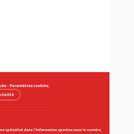
ube
-
Paramètres cookies
.
ntialité
gne spécialisé dans l'Information sportive sous le numéro