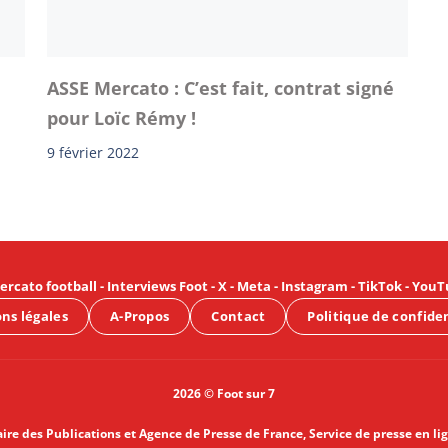
ASSE Mercato : C’est fait, contrat signé
pour Loïc Rémy !
9 février 2022
ercato football
-
Interviews Foot
-
X
-
Meta
-
Instagram
-
TikTok
-
YouT
ns légales
A-Propos
Contact
Politique de confide
2026 © Foot sur 7
aire des Publications et Agence de Presse de France, Service de presse en li