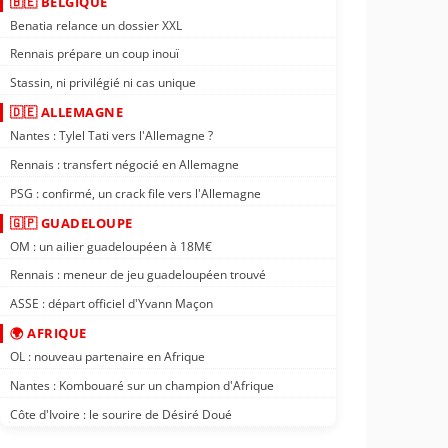
🇧🇪 BELGIQUE
Benatia relance un dossier XXL
Rennais prépare un coup inouï
Stassin, ni privilégié ni cas unique
🇩🇪 ALLEMAGNE
Nantes : Tylel Tati vers l'Allemagne ?
Rennais : transfert négocié en Allemagne
PSG : confirmé, un crack file vers l'Allemagne
🇬🇵 GUADELOUPE
OM : un ailier guadeloupéen à 18M€
Rennais : meneur de jeu guadeloupéen trouvé
ASSE : départ officiel d'Yvann Maçon
🌍 AFRIQUE
OL : nouveau partenaire en Afrique
Nantes : Kombouaré sur un champion d'Afrique
Côte d'Ivoire : le sourire de Désiré Doué