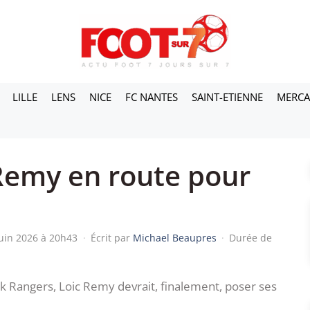
LILLE
LENS
NICE
FC NANTES
SAINT-ETIENNE
MERC
 Remy en route pour
juin 2026 à 20h43
·
Écrit par
Michael Beaupres
·
Durée de
Rangers, Loic Remy devrait, finalement, poser ses