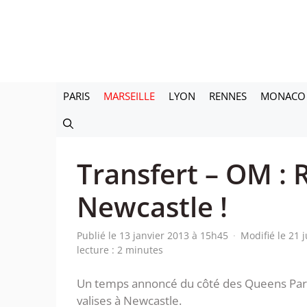
Aller
au
contenu
PARIS
MARSEILLE
LYON
RENNES
MONACO
Transfert – OM :
Newcastle !
Publié le 13 janvier 2013 à 15h45
·
Modifié le 21 
lecture : 2 minutes
Un temps annoncé du côté des Queens Park 
valises à Newcastle.