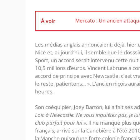
À voir
Mercato : Un ancien attaqu
Les médias anglais annoncaient, déjà, hier 
Nice et, aujourd’hui, il semble que le dosssi
Sport, un accord serait intervenu cette nui
10,5 millions d’euros. Vincent Labrune a co
accord de principe avec Newcastle, c’est vra
le reste, patientons… ». L’ancien niçois aura
heures.
Son coéquipier, Joey Barton, lui a fait ses a
Loic à Newcastle. Ne vous inquiétez pas, je lui
club parfait pour lui ».
Il ne manque plus que 
français, arrivé sur la Canebière à l’été 201
la Manche puisqu’une forte colonie françai