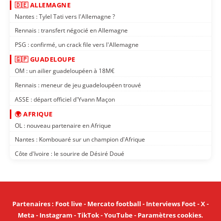
🇩🇪 ALLEMAGNE
Nantes : Tylel Tati vers l'Allemagne ?
Rennais : transfert négocié en Allemagne
PSG : confirmé, un crack file vers l'Allemagne
🇬🇵 GUADELOUPE
OM : un ailier guadeloupéen à 18M€
Rennais : meneur de jeu guadeloupéen trouvé
ASSE : départ officiel d'Yvann Maçon
🌍 AFRIQUE
OL : nouveau partenaire en Afrique
Nantes : Kombouaré sur un champion d'Afrique
Côte d'Ivoire : le sourire de Désiré Doué
Partenaires
:
Foot live
-
Mercato football
-
Interviews Foot
-
X
-
Meta
-
Instagram
-
TikTok
-
YouTube
-
Paramètres cookies
.