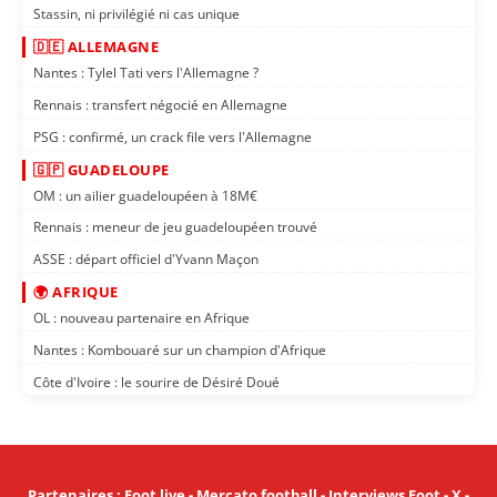
Stassin, ni privilégié ni cas unique
🇩🇪 ALLEMAGNE
Nantes : Tylel Tati vers l'Allemagne ?
Rennais : transfert négocié en Allemagne
PSG : confirmé, un crack file vers l'Allemagne
🇬🇵 GUADELOUPE
OM : un ailier guadeloupéen à 18M€
Rennais : meneur de jeu guadeloupéen trouvé
ASSE : départ officiel d'Yvann Maçon
🌍 AFRIQUE
OL : nouveau partenaire en Afrique
Nantes : Kombouaré sur un champion d'Afrique
Côte d'Ivoire : le sourire de Désiré Doué
Partenaires
:
Foot live
-
Mercato football
-
Interviews Foot
-
X
-