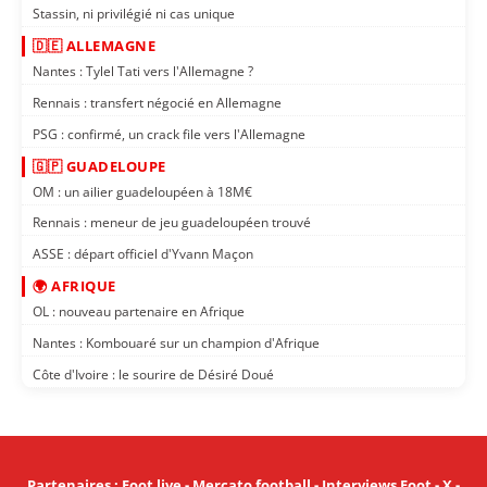
Stassin, ni privilégié ni cas unique
🇩🇪 ALLEMAGNE
Nantes : Tylel Tati vers l'Allemagne ?
Rennais : transfert négocié en Allemagne
PSG : confirmé, un crack file vers l'Allemagne
🇬🇵 GUADELOUPE
OM : un ailier guadeloupéen à 18M€
Rennais : meneur de jeu guadeloupéen trouvé
ASSE : départ officiel d'Yvann Maçon
🌍 AFRIQUE
OL : nouveau partenaire en Afrique
Nantes : Kombouaré sur un champion d'Afrique
Côte d'Ivoire : le sourire de Désiré Doué
Partenaires
:
Foot live
-
Mercato football
-
Interviews Foot
-
X
-