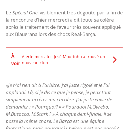
Le
Spécial One
, visiblement très dégoûté par la fin de
la rencontre d’hier mercredi a dit toute sa colère
après le traitement de faveur très souvent appliqué
aux Blaugrana lors des chocs Real-Barça.
À
Alerte mercato : José Mourinho a trouvé un
voir
nouveau club
«
Je n’ai rien dit à l’arbitre. J’ai juste rigolé et je l’ai
applaudi. Là, si je dis ce que je pense, je peux tout
simplement arrêter ma carrière
.
J’ai juste envie de
demander :
« Pourquoi? » « Pourquoi M.Ovrebo,
M.Busacca
,
M.Stark ? »
A chaque demi-finale, il se
passe la même chose. Le Barça est une équipe
fantastique, mais pourquoi Chelsea n’est pas passé ?