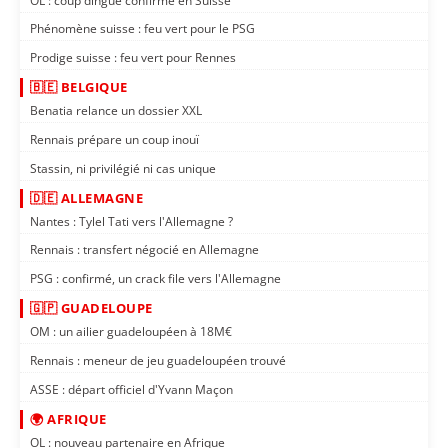
OL : coup dingue confirmé en Suisse
Phénomène suisse : feu vert pour le PSG
Prodige suisse : feu vert pour Rennes
🇧🇪 BELGIQUE
Benatia relance un dossier XXL
Rennais prépare un coup inouï
Stassin, ni privilégié ni cas unique
🇩🇪 ALLEMAGNE
Nantes : Tylel Tati vers l'Allemagne ?
Rennais : transfert négocié en Allemagne
PSG : confirmé, un crack file vers l'Allemagne
🇬🇵 GUADELOUPE
OM : un ailier guadeloupéen à 18M€
Rennais : meneur de jeu guadeloupéen trouvé
ASSE : départ officiel d'Yvann Maçon
🌍 AFRIQUE
OL : nouveau partenaire en Afrique