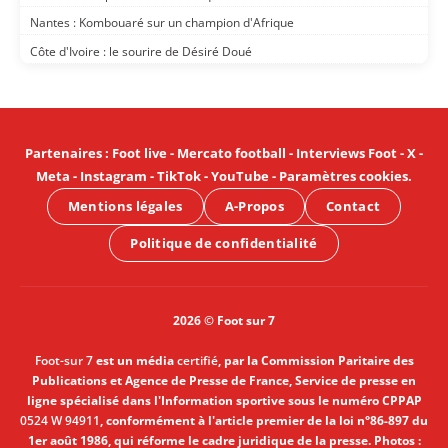
Nantes : Kombouaré sur un champion d'Afrique
Côte d'Ivoire : le sourire de Désiré Doué
Partenaires
:
Foot live
-
Mercato football
-
Interviews Foot
-
X
-
Meta
-
Instagram
-
TikTok
-
YouTube
-
Paramètres cookies
.
Mentions légales
A-Propos
Contact
Politique de confidentialité
2026 © Foot sur 7
Foot-sur 7
est un média
certifié
, par la Commission Paritaire des
Publications et Agence de Presse de France, Service de presse en
ligne spécialisé dans l'Information sportive sous le numéro CPPAP
0524 W 94911
, conformément à l'article premier de la loi n°86-897 du
1er août 1986, qui réforme le cadre juridique de la presse. Photos :