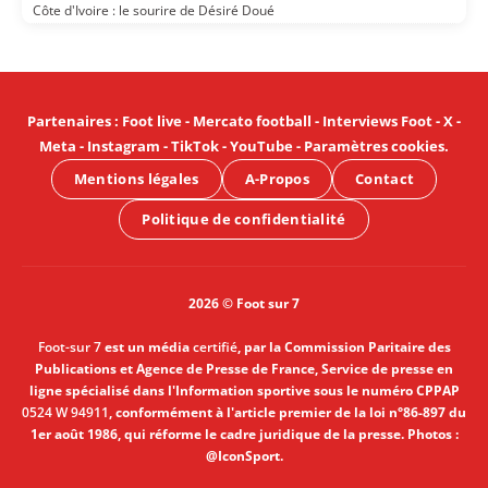
Côte d'Ivoire : le sourire de Désiré Doué
Partenaires
:
Foot live
-
Mercato football
-
Interviews Foot
-
X
-
Meta
-
Instagram
-
TikTok
-
YouTube
-
Paramètres cookies
.
Mentions légales
A-Propos
Contact
Politique de confidentialité
2026 © Foot sur 7
Foot-sur 7
est un média
certifié
, par la Commission Paritaire des
Publications et Agence de Presse de France, Service de presse en
ligne spécialisé dans l'Information sportive sous le numéro CPPAP
0524 W 94911
, conformément à l'article premier de la loi n°86-897 du
1er août 1986, qui réforme le cadre juridique de la presse. Photos :
@IconSport.