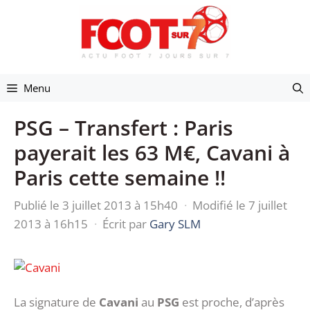
Aller
au
contenu
Menu
PSG – Transfert : Paris
payerait les 63 M€, Cavani à
Paris cette semaine !!
Publié le 3 juillet 2013 à 15h40
·
Modifié le 7 juillet
2013 à 16h15
·
Écrit par
Gary SLM
La signature de
Cavani
au
PSG
est proche, d’après