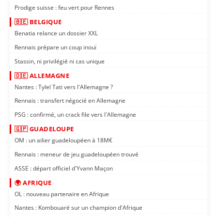
Prodige suisse : feu vert pour Rennes
🇧🇪 BELGIQUE
Benatia relance un dossier XXL
Rennais prépare un coup inouï
Stassin, ni privilégié ni cas unique
🇩🇪 ALLEMAGNE
Nantes : Tylel Tati vers l'Allemagne ?
Rennais : transfert négocié en Allemagne
PSG : confirmé, un crack file vers l'Allemagne
🇬🇵 GUADELOUPE
OM : un ailier guadeloupéen à 18M€
Rennais : meneur de jeu guadeloupéen trouvé
ASSE : départ officiel d'Yvann Maçon
🌍 AFRIQUE
OL : nouveau partenaire en Afrique
Nantes : Kombouaré sur un champion d'Afrique