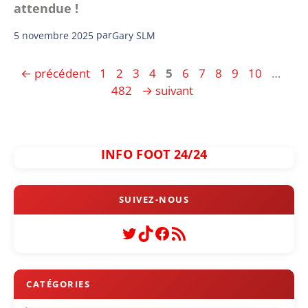
attendue !
5 novembre 2025
par
Gary SLM
Page
Page
Page
Page
Page
Page
Page
Page
Page
Page
Pag
←
précédent
1
2
3
4
5
6
7
8
9
10
…
482
→
suivant
INFO FOOT 24/24
Twitter
TikTok
Facebook
Flux RSS