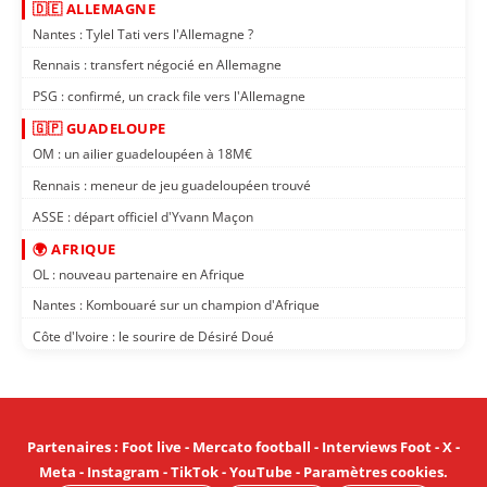
🇩🇪 ALLEMAGNE
Nantes : Tylel Tati vers l'Allemagne ?
Rennais : transfert négocié en Allemagne
PSG : confirmé, un crack file vers l'Allemagne
🇬🇵 GUADELOUPE
OM : un ailier guadeloupéen à 18M€
Rennais : meneur de jeu guadeloupéen trouvé
ASSE : départ officiel d'Yvann Maçon
🌍 AFRIQUE
OL : nouveau partenaire en Afrique
Nantes : Kombouaré sur un champion d'Afrique
Côte d'Ivoire : le sourire de Désiré Doué
Partenaires
:
Foot live
-
Mercato football
-
Interviews Foot
-
X
-
Meta
-
Instagram
-
TikTok
-
YouTube
-
Paramètres cookies
.