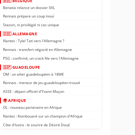
🇧🇪 BELGIQUE
Benatia relance un dossier XXL
Rennais prépare un coup inouï
Stassin, ni privilégié ni cas unique
🇩🇪 ALLEMAGNE
Nantes : Tylel Tati vers l'Allemagne ?
Rennais : transfert négocié en Allemagne
PSG : confirmé, un crack file vers l'Allemagne
🇬🇵 GUADELOUPE
OM : un ailier guadeloupéen à 18M€
Rennais : meneur de jeu guadeloupéen trouvé
ASSE : départ officiel d'Yvann Maçon
🌍 AFRIQUE
OL : nouveau partenaire en Afrique
Nantes : Kombouaré sur un champion d'Afrique
Côte d'Ivoire : le sourire de Désiré Doué