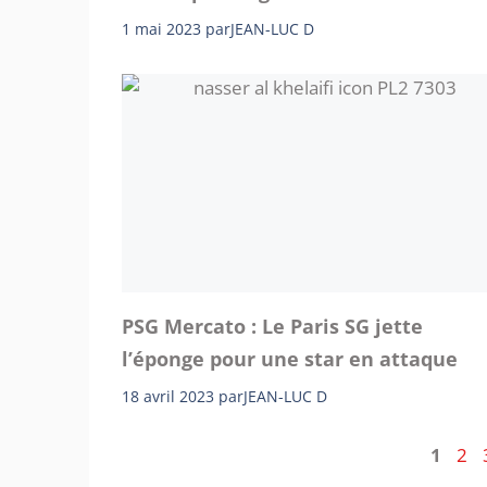
1 mai 2023
par
JEAN-LUC D
PSG Mercato : Le Paris SG jette
l’éponge pour une star en attaque
18 avril 2023
par
JEAN-LUC D
Page
Pag
1
2