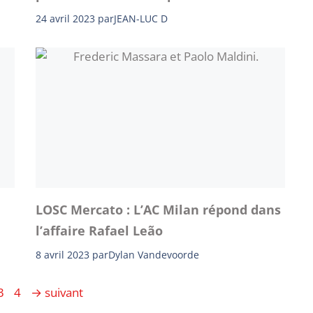
24 avril 2023
par
JEAN-LUC D
LOSC Mercato : L’AC Milan répond dans
l’affaire Rafael Leão
8 avril 2023
par
Dylan Vandevoorde
e
Page
Page
3
4
→
suivant