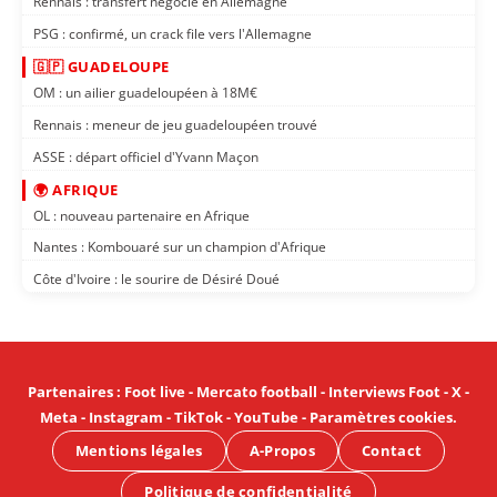
Rennais : transfert négocié en Allemagne
PSG : confirmé, un crack file vers l'Allemagne
🇬🇵 GUADELOUPE
OM : un ailier guadeloupéen à 18M€
Rennais : meneur de jeu guadeloupéen trouvé
ASSE : départ officiel d'Yvann Maçon
🌍 AFRIQUE
OL : nouveau partenaire en Afrique
Nantes : Kombouaré sur un champion d'Afrique
Côte d'Ivoire : le sourire de Désiré Doué
Partenaires
:
Foot live
-
Mercato football
-
Interviews Foot
-
X
-
Meta
-
Instagram
-
TikTok
-
YouTube
-
Paramètres cookies
.
Mentions légales
A-Propos
Contact
Politique de confidentialité