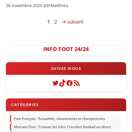
26 novembre 2020
par
Matthieu
Page
Page
1
2
→
suivant
INFO FOOT 24/24
Twitter
TikTok
Facebook
Flux RSS
Foot Français : Actualités, classements et championnats
Mercato Foot : Trouvez les infos Transfert football en direct