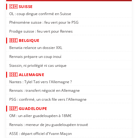
🇨🇭 SUISSE
OL : coup dingue confirmé en Suisse
Phénomène suisse : feu vert pour le PSG
Prodige suisse : feu vert pour Rennes
🇧🇪 BELGIQUE
Benatia relance un dossier XXL
Rennais prépare un coup inouï
Stassin, ni privilégié ni cas unique
🇩🇪 ALLEMAGNE
Nantes : Tylel Tati vers l'Allemagne ?
Rennais : transfert négocié en Allemagne
PSG : confirmé, un crack file vers l'Allemagne
🇬🇵 GUADELOUPE
OM : un ailier guadeloupéen à 18M€
Rennais : meneur de jeu guadeloupéen trouvé
ASSE : départ officiel d'Yvann Maçon