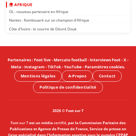
🌍 AFRIQUE
OL : nouveau partenaire en Afrique
Nantes : Kombouaré sur un champion d'Afrique
Côte d'Ivoire : le sourire de Désiré Doué
Partenaires
:
Foot live
-
Mercato football
-
Interviews Foot
-
X
-
Meta
-
Instagram
-
TikTok
-
YouTube
-
Paramètres cookies
.
Mentions légales
A-Propos
Contact
Politique de confidentialité
2026 © Foot sur 7
Foot-sur 7
est un média
certifié
, par la Commission Paritaire des
Publications et Agence de Presse de France, Service de presse en
ligne spécialisé dans l'Information sportive sous le numéro CPPAP