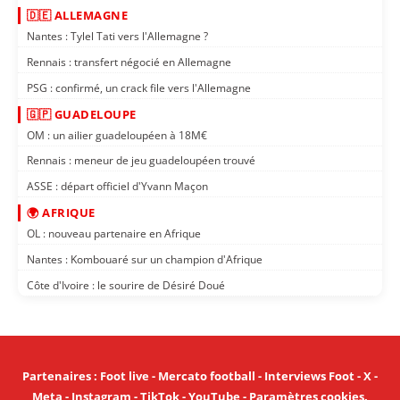
🇩🇪 ALLEMAGNE
Nantes : Tylel Tati vers l'Allemagne ?
Rennais : transfert négocié en Allemagne
PSG : confirmé, un crack file vers l'Allemagne
🇬🇵 GUADELOUPE
OM : un ailier guadeloupéen à 18M€
Rennais : meneur de jeu guadeloupéen trouvé
ASSE : départ officiel d'Yvann Maçon
🌍 AFRIQUE
OL : nouveau partenaire en Afrique
Nantes : Kombouaré sur un champion d'Afrique
Côte d'Ivoire : le sourire de Désiré Doué
Partenaires
:
Foot live
-
Mercato football
-
Interviews Foot
-
X
-
Meta
-
Instagram
-
TikTok
-
YouTube
-
Paramètres cookies
.