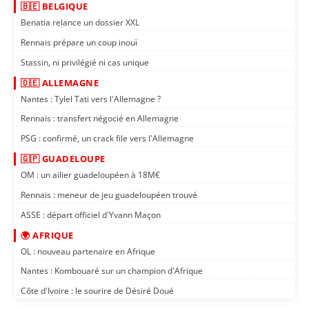
🇧🇪 BELGIQUE
Benatia relance un dossier XXL
Rennais prépare un coup inouï
Stassin, ni privilégié ni cas unique
🇩🇪 ALLEMAGNE
Nantes : Tylel Tati vers l'Allemagne ?
Rennais : transfert négocié en Allemagne
PSG : confirmé, un crack file vers l'Allemagne
🇬🇵 GUADELOUPE
OM : un ailier guadeloupéen à 18M€
Rennais : meneur de jeu guadeloupéen trouvé
ASSE : départ officiel d'Yvann Maçon
🌍 AFRIQUE
OL : nouveau partenaire en Afrique
Nantes : Kombouaré sur un champion d'Afrique
Côte d'Ivoire : le sourire de Désiré Doué