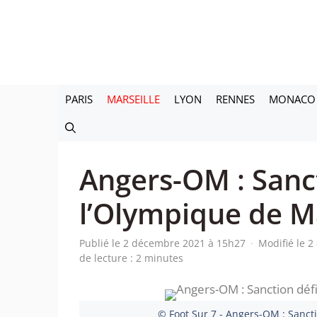
Aller
au
contenu
PARIS
MARSEILLE
LYON
RENNES
MONACO
Angers-OM : Sanct
l’Olympique de Ma
Publié le 2 décembre 2021 à 15h27
·
Modifié le 
de lecture : 2 minutes
© Foot Sur 7 - Angers-OM : Sancti