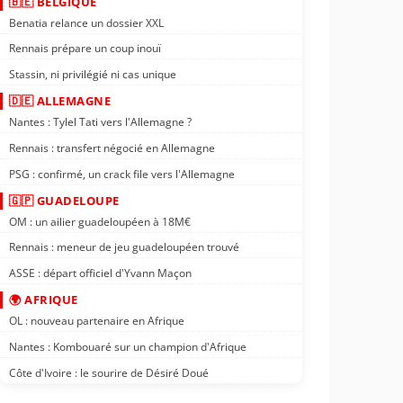
🇧🇪 BELGIQUE
Benatia relance un dossier XXL
Rennais prépare un coup inouï
Stassin, ni privilégié ni cas unique
🇩🇪 ALLEMAGNE
Nantes : Tylel Tati vers l'Allemagne ?
Rennais : transfert négocié en Allemagne
PSG : confirmé, un crack file vers l'Allemagne
🇬🇵 GUADELOUPE
OM : un ailier guadeloupéen à 18M€
Rennais : meneur de jeu guadeloupéen trouvé
ASSE : départ officiel d'Yvann Maçon
🌍 AFRIQUE
OL : nouveau partenaire en Afrique
Nantes : Kombouaré sur un champion d'Afrique
Côte d'Ivoire : le sourire de Désiré Doué