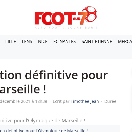
LILLE
LENS
NICE
FC NANTES
SAINT-ETIENNE
MERC
ion définitive pour
rseille !
2 décembre 2021 à 18h38
·
Écrit par
Timothée Jean
·
Durée
on définitive pour l’Olympique de Marseille !