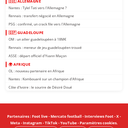
🇩🇪 ALLEMAGNE
Nantes : Tylel Tati vers l'Allemagne ?
Rennais : transfert négocié en Allemagne
PSG : confirmé, un crack file vers l'Allemagne
🇬🇵 GUADELOUPE
OM : un ailier guadeloupéen à 18M€
Rennais : meneur de jeu guadeloupéen trouvé
ASSE : départ officiel d'Yvann Maçon
🌍 AFRIQUE
OL : nouveau partenaire en Afrique
Nantes : Kombouaré sur un champion d'Afrique
Côte d'Ivoire : le sourire de Désiré Doué
Partenaires
:
Foot live
-
Mercato football
-
Interviews Foot
-
X
-
Meta
-
Instagram
-
TikTok
-
YouTube
-
Paramètres cookies
.