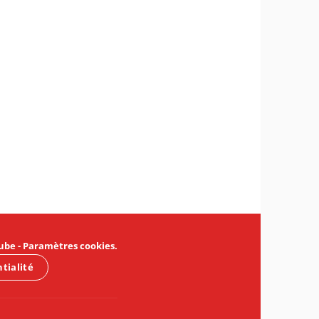
ube
-
Paramètres cookies
.
ntialité