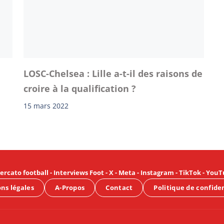
LOSC-Chelsea : Lille a-t-il des raisons de
croire à la qualification ?
15 mars 2022
ercato football
-
Interviews Foot
-
X
-
Meta
-
Instagram
-
TikTok
-
YouT
ns légales
A-Propos
Contact
Politique de confide