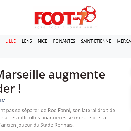
LILLE
LENS
NICE
FC NANTES
SAINT-ETIENNE
MERC
 Marseille augmente
er !
SLM
t pas se séparer de Rod Fanni, son latéral droit de
e à des difficultés financières se montre prêt à
 l’ancien joueur du Stade Rennais.