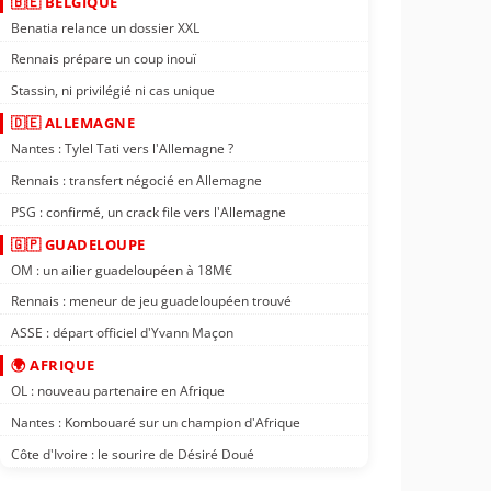
🇧🇪 BELGIQUE
Benatia relance un dossier XXL
Rennais prépare un coup inouï
Stassin, ni privilégié ni cas unique
🇩🇪 ALLEMAGNE
Nantes : Tylel Tati vers l'Allemagne ?
Rennais : transfert négocié en Allemagne
PSG : confirmé, un crack file vers l'Allemagne
🇬🇵 GUADELOUPE
OM : un ailier guadeloupéen à 18M€
Rennais : meneur de jeu guadeloupéen trouvé
ASSE : départ officiel d'Yvann Maçon
🌍 AFRIQUE
OL : nouveau partenaire en Afrique
Nantes : Kombouaré sur un champion d'Afrique
Côte d'Ivoire : le sourire de Désiré Doué