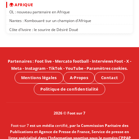
🌍 AFRIQUE
OL : nouveau partenaire en Afrique
Nantes : Kombouaré sur un champion d'Afrique
Côte d'Ivoire : le sourire de Désiré Doué
Partenaires
:
Foot live
-
Mercato football
-
Interviews Foot
-
X
-
Meta
-
Instagram
-
TikTok
-
YouTube
-
Paramètres cookies
.
Mentions légales
A-Propos
Contact
Politique de confidentialité
2026 © Foot sur 7
Foot-sur 7
est un média
certifié
, par la Commission Paritaire des
Publications et Agence de Presse de France, Service de presse en
ligne spécialisé dans l'Information sportive sous le numéro CPPAP