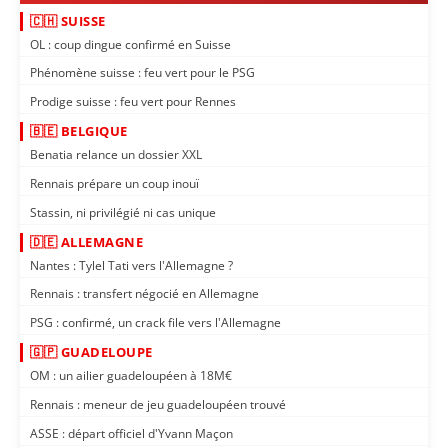
🇨🇭 SUISSE
OL : coup dingue confirmé en Suisse
Phénomène suisse : feu vert pour le PSG
Prodige suisse : feu vert pour Rennes
🇧🇪 BELGIQUE
Benatia relance un dossier XXL
Rennais prépare un coup inouï
Stassin, ni privilégié ni cas unique
🇩🇪 ALLEMAGNE
Nantes : Tylel Tati vers l'Allemagne ?
Rennais : transfert négocié en Allemagne
PSG : confirmé, un crack file vers l'Allemagne
🇬🇵 GUADELOUPE
OM : un ailier guadeloupéen à 18M€
Rennais : meneur de jeu guadeloupéen trouvé
ASSE : départ officiel d'Yvann Maçon