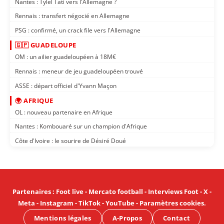
Nantes : Tylel Tati vers l'Allemagne ?
Rennais : transfert négocié en Allemagne
PSG : confirmé, un crack file vers l'Allemagne
🇬🇵 GUADELOUPE
OM : un ailier guadeloupéen à 18M€
Rennais : meneur de jeu guadeloupéen trouvé
ASSE : départ officiel d'Yvann Maçon
🌍 AFRIQUE
OL : nouveau partenaire en Afrique
Nantes : Kombouaré sur un champion d'Afrique
Côte d'Ivoire : le sourire de Désiré Doué
Partenaires
:
Foot live
-
Mercato football
-
Interviews Foot
-
X
-
Meta
-
Instagram
-
TikTok
-
YouTube
-
Paramètres cookies
.
Mentions légales
A-Propos
Contact