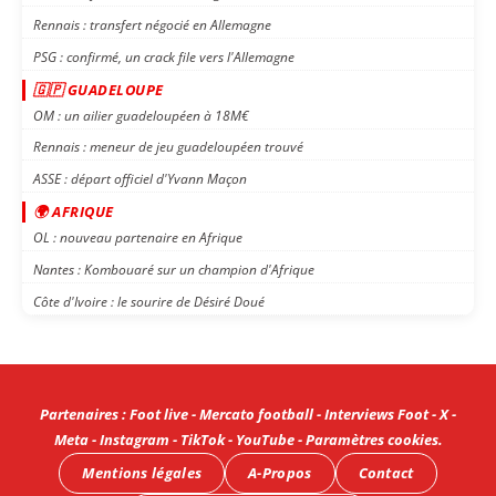
Rennais : transfert négocié en Allemagne
PSG : confirmé, un crack file vers l'Allemagne
🇬🇵 GUADELOUPE
OM : un ailier guadeloupéen à 18M€
Rennais : meneur de jeu guadeloupéen trouvé
ASSE : départ officiel d'Yvann Maçon
🌍 AFRIQUE
OL : nouveau partenaire en Afrique
Nantes : Kombouaré sur un champion d'Afrique
Côte d'Ivoire : le sourire de Désiré Doué
Partenaires
:
Foot live
-
Mercato football
-
Interviews Foot
-
X
-
Meta
-
Instagram
-
TikTok
-
YouTube
-
Paramètres cookies
.
Mentions légales
A-Propos
Contact