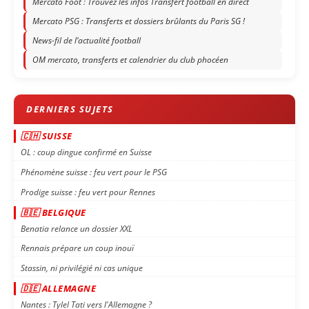
Mercato Foot : Trouvez les infos Transfert football en direct
Mercato PSG : Transferts et dossiers brûlants du Paris SG !
News-fil de l’actualité football
OM mercato, transferts et calendrier du club phocéen
🇨🇭 SUISSE
OL : coup dingue confirmé en Suisse
Phénomène suisse : feu vert pour le PSG
Prodige suisse : feu vert pour Rennes
🇧🇪 BELGIQUE
Benatia relance un dossier XXL
Rennais prépare un coup inouï
Stassin, ni privilégié ni cas unique
🇩🇪 ALLEMAGNE
Nantes : Tylel Tati vers l'Allemagne ?