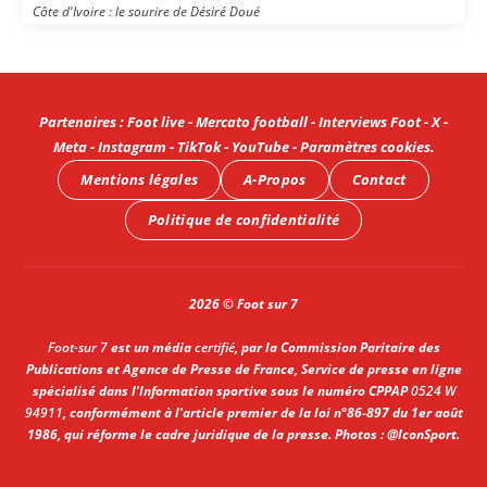
Côte d'Ivoire : le sourire de Désiré Doué
Partenaires
:
Foot live
-
Mercato football
-
Interviews Foot
-
X
-
Meta
-
Instagram
-
TikTok
-
YouTube
-
Paramètres cookies
.
Mentions légales
A-Propos
Contact
Politique de confidentialité
2026 © Foot sur 7
Foot-sur 7
est un média
certifié
, par la Commission Paritaire des
Publications et Agence de Presse de France, Service de presse en ligne
spécialisé dans l'Information sportive sous le numéro CPPAP
0524 W
94911
, conformément à l'article premier de la loi n°86-897 du 1er août
1986, qui réforme le cadre juridique de la presse. Photos : @IconSport.