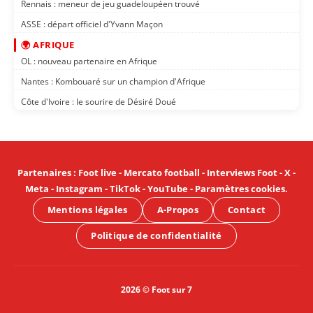
Rennais : meneur de jeu guadeloupéen trouvé
ASSE : départ officiel d'Yvann Maçon
🌍 AFRIQUE
OL : nouveau partenaire en Afrique
Nantes : Kombouaré sur un champion d'Afrique
Côte d'Ivoire : le sourire de Désiré Doué
Partenaires
:
Foot live
-
Mercato football
-
Interviews Foot
-
X
-
Meta
-
Instagram
-
TikTok
-
YouTube
-
Paramètres cookies
.
Mentions légales
A-Propos
Contact
Politique de confidentialité
2026 © Foot sur 7