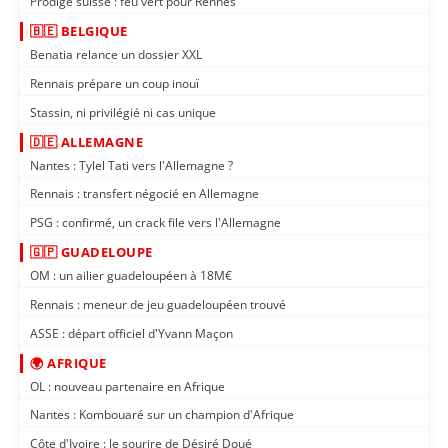
Prodige suisse : feu vert pour Rennes
🇧🇪 BELGIQUE
Benatia relance un dossier XXL
Rennais prépare un coup inouï
Stassin, ni privilégié ni cas unique
🇩🇪 ALLEMAGNE
Nantes : Tylel Tati vers l'Allemagne ?
Rennais : transfert négocié en Allemagne
PSG : confirmé, un crack file vers l'Allemagne
🇬🇵 GUADELOUPE
OM : un ailier guadeloupéen à 18M€
Rennais : meneur de jeu guadeloupéen trouvé
ASSE : départ officiel d'Yvann Maçon
🌍 AFRIQUE
OL : nouveau partenaire en Afrique
Nantes : Kombouaré sur un champion d'Afrique
Côte d'Ivoire : le sourire de Désiré Doué