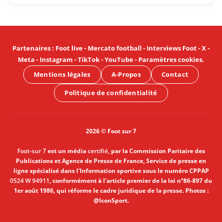
Partenaires
:
Foot live
-
Mercato football
-
Interviews Foot
-
X
-
Meta
-
Instagram
-
TikTok
-
YouTube
-
Paramètres cookies
.
Mentions légales
A-Propos
Contact
Politique de confidentialité
2026 © Foot sur 7
Foot-sur 7
est un média
certifié
, par la Commission Paritaire des
Publications et Agence de Presse de France, Service de presse en
ligne spécialisé dans l'Information sportive sous le numéro CPPAP
0524 W 94911
, conformément à l'article premier de la loi n°86-897 du
1er août 1986, qui réforme le cadre juridique de la presse. Photos :
@IconSport.