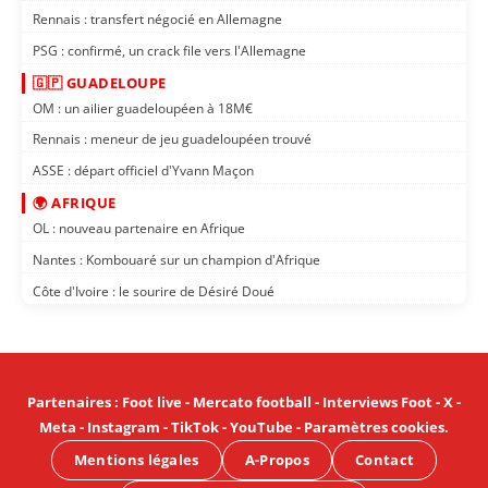
Rennais : transfert négocié en Allemagne
PSG : confirmé, un crack file vers l'Allemagne
🇬🇵 GUADELOUPE
OM : un ailier guadeloupéen à 18M€
Rennais : meneur de jeu guadeloupéen trouvé
ASSE : départ officiel d'Yvann Maçon
🌍 AFRIQUE
OL : nouveau partenaire en Afrique
Nantes : Kombouaré sur un champion d'Afrique
Côte d'Ivoire : le sourire de Désiré Doué
Partenaires
:
Foot live
-
Mercato football
-
Interviews Foot
-
X
-
Meta
-
Instagram
-
TikTok
-
YouTube
-
Paramètres cookies
.
Mentions légales
A-Propos
Contact