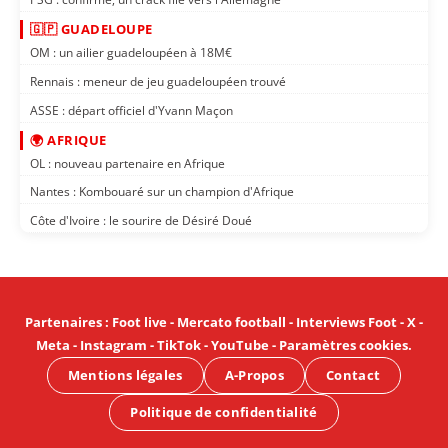
🇬🇵 GUADELOUPE
OM : un ailier guadeloupéen à 18M€
Rennais : meneur de jeu guadeloupéen trouvé
ASSE : départ officiel d'Yvann Maçon
🌍 AFRIQUE
OL : nouveau partenaire en Afrique
Nantes : Kombouaré sur un champion d'Afrique
Côte d'Ivoire : le sourire de Désiré Doué
Partenaires
:
Foot live
-
Mercato football
-
Interviews Foot
-
X
-
Meta
-
Instagram
-
TikTok
-
YouTube
-
Paramètres cookies
.
Mentions légales
A-Propos
Contact
Politique de confidentialité