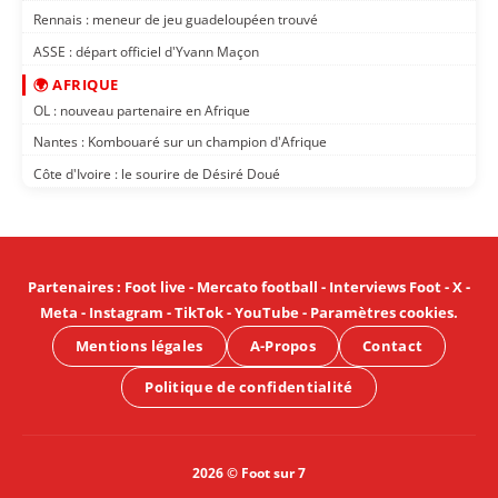
Rennais : meneur de jeu guadeloupéen trouvé
ASSE : départ officiel d'Yvann Maçon
🌍 AFRIQUE
OL : nouveau partenaire en Afrique
Nantes : Kombouaré sur un champion d'Afrique
Côte d'Ivoire : le sourire de Désiré Doué
Partenaires
:
Foot live
-
Mercato football
-
Interviews Foot
-
X
-
Meta
-
Instagram
-
TikTok
-
YouTube
-
Paramètres cookies
.
Mentions légales
A-Propos
Contact
Politique de confidentialité
2026 © Foot sur 7