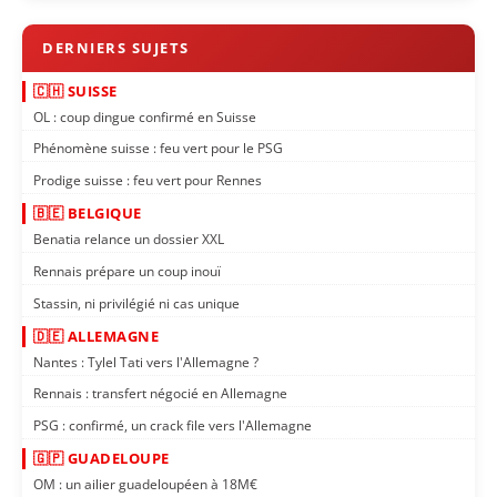
🇨🇭 SUISSE
OL : coup dingue confirmé en Suisse
Phénomène suisse : feu vert pour le PSG
Prodige suisse : feu vert pour Rennes
🇧🇪 BELGIQUE
Benatia relance un dossier XXL
Rennais prépare un coup inouï
Stassin, ni privilégié ni cas unique
🇩🇪 ALLEMAGNE
Nantes : Tylel Tati vers l'Allemagne ?
Rennais : transfert négocié en Allemagne
PSG : confirmé, un crack file vers l'Allemagne
🇬🇵 GUADELOUPE
OM : un ailier guadeloupéen à 18M€