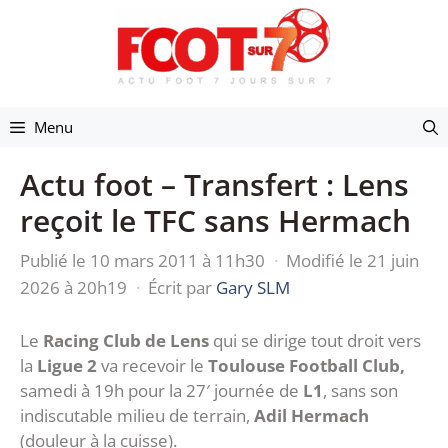
Aller
au
contenu
Menu
Actu foot – Transfert : Lens
reçoit le TFC sans Hermach
Publié le 10 mars 2011 à 11h30
·
Modifié le 21 juin
2026 à 20h19
·
Écrit par
Gary SLM
Le
Racing Club
de Lens
qui se dirige tout droit vers
la
Ligue 2
va recevoir le
Toulouse Football Club,
samedi à 19h pour la 27′ journée de
L1
, sans son
indiscutable milieu de terrain,
Adil Hermach
(douleur à la cuisse).