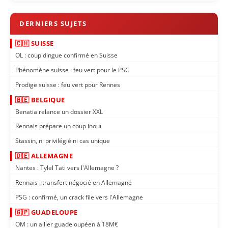
🇨🇭 SUISSE
OL : coup dingue confirmé en Suisse
Phénomène suisse : feu vert pour le PSG
Prodige suisse : feu vert pour Rennes
🇧🇪 BELGIQUE
Benatia relance un dossier XXL
Rennais prépare un coup inouï
Stassin, ni privilégié ni cas unique
🇩🇪 ALLEMAGNE
Nantes : Tylel Tati vers l'Allemagne ?
Rennais : transfert négocié en Allemagne
PSG : confirmé, un crack file vers l'Allemagne
🇬🇵 GUADELOUPE
OM : un ailier guadeloupéen à 18M€