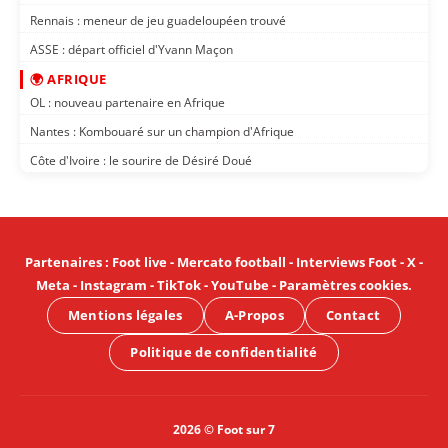
Rennais : meneur de jeu guadeloupéen trouvé
ASSE : départ officiel d'Yvann Maçon
🌍 AFRIQUE
OL : nouveau partenaire en Afrique
Nantes : Kombouaré sur un champion d'Afrique
Côte d'Ivoire : le sourire de Désiré Doué
Partenaires
:
Foot live
-
Mercato football
-
Interviews Foot
-
X
-
Meta
-
Instagram
-
TikTok
-
YouTube
-
Paramètres cookies
.
Mentions légales
A-Propos
Contact
Politique de confidentialité
2026 © Foot sur 7