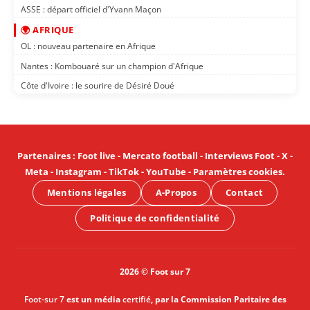
ASSE : départ officiel d'Yvann Maçon
🌍 AFRIQUE
OL : nouveau partenaire en Afrique
Nantes : Kombouaré sur un champion d'Afrique
Côte d'Ivoire : le sourire de Désiré Doué
Partenaires
:
Foot live
-
Mercato football
-
Interviews Foot
-
X
-
Meta
-
Instagram
-
TikTok
-
YouTube
-
Paramètres cookies
.
Mentions légales
A-Propos
Contact
Politique de confidentialité
2026 © Foot sur 7
Foot-sur 7
est un média
certifié
, par la Commission Paritaire des