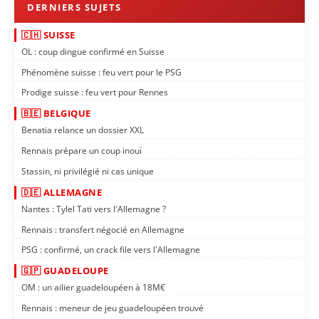
🇨🇭 SUISSE
OL : coup dingue confirmé en Suisse
Phénomène suisse : feu vert pour le PSG
Prodige suisse : feu vert pour Rennes
🇧🇪 BELGIQUE
Benatia relance un dossier XXL
Rennais prépare un coup inouï
Stassin, ni privilégié ni cas unique
🇩🇪 ALLEMAGNE
Nantes : Tylel Tati vers l'Allemagne ?
Rennais : transfert négocié en Allemagne
PSG : confirmé, un crack file vers l'Allemagne
🇬🇵 GUADELOUPE
OM : un ailier guadeloupéen à 18M€
Rennais : meneur de jeu guadeloupéen trouvé