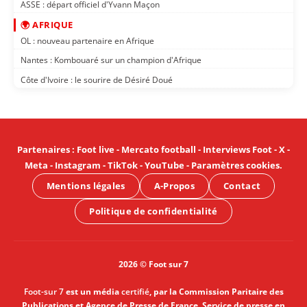
ASSE : départ officiel d'Yvann Maçon
🌍 AFRIQUE
OL : nouveau partenaire en Afrique
Nantes : Kombouaré sur un champion d'Afrique
Côte d'Ivoire : le sourire de Désiré Doué
Partenaires
:
Foot live
-
Mercato football
-
Interviews Foot
-
X
-
Meta
-
Instagram
-
TikTok
-
YouTube
-
Paramètres cookies
.
Mentions légales
A-Propos
Contact
Politique de confidentialité
2026 © Foot sur 7
Foot-sur 7
est un média
certifié
, par la Commission Paritaire des
Publications et Agence de Presse de France, Service de presse en