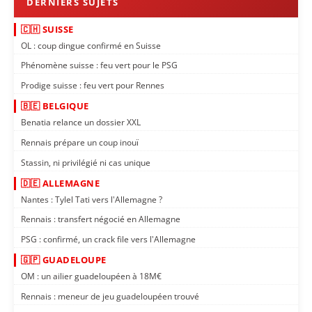
🇨🇭 SUISSE
OL : coup dingue confirmé en Suisse
Phénomène suisse : feu vert pour le PSG
Prodige suisse : feu vert pour Rennes
🇧🇪 BELGIQUE
Benatia relance un dossier XXL
Rennais prépare un coup inouï
Stassin, ni privilégié ni cas unique
🇩🇪 ALLEMAGNE
Nantes : Tylel Tati vers l'Allemagne ?
Rennais : transfert négocié en Allemagne
PSG : confirmé, un crack file vers l'Allemagne
🇬🇵 GUADELOUPE
OM : un ailier guadeloupéen à 18M€
Rennais : meneur de jeu guadeloupéen trouvé