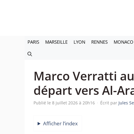
Aller
au
contenu
PARIS
MARSEILLE
LYON
RENNES
MONACO
Marco Verratti au
départ vers Al-Ar
Publié le 8 juillet 2026 à 20h16
·
Écrit par
Jules S
Afficher l’index