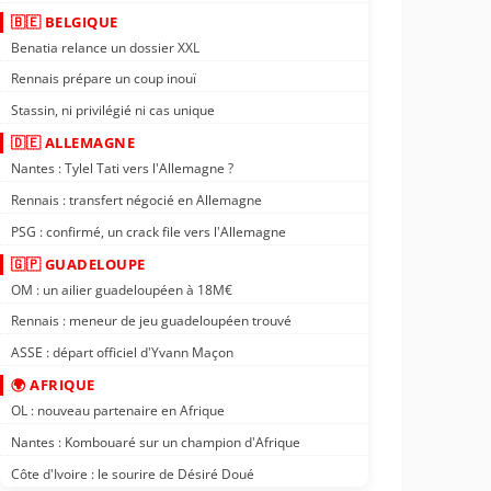
🇧🇪 BELGIQUE
Benatia relance un dossier XXL
Rennais prépare un coup inouï
Stassin, ni privilégié ni cas unique
🇩🇪 ALLEMAGNE
Nantes : Tylel Tati vers l'Allemagne ?
Rennais : transfert négocié en Allemagne
PSG : confirmé, un crack file vers l'Allemagne
🇬🇵 GUADELOUPE
OM : un ailier guadeloupéen à 18M€
Rennais : meneur de jeu guadeloupéen trouvé
ASSE : départ officiel d'Yvann Maçon
🌍 AFRIQUE
OL : nouveau partenaire en Afrique
Nantes : Kombouaré sur un champion d'Afrique
Côte d'Ivoire : le sourire de Désiré Doué