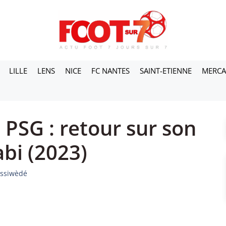
LILLE
LENS
NICE
FC NANTES
SAINT-ETIENNE
MERC
 PSG : retour sur son
abi (2023)
essiwèdé