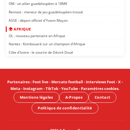
OM : un ailier guadeloupéen à 18M€
Rennais : meneur de jeu guadeloupéen trouvé
ASSE : départ officiel d'Yvann Maçon
🌍 AFRIQUE
OL : nouveau partenaire en Afrique
Nantes : Kombouaré sur un champion d'Afrique
Côte d'Ivoire : le sourire de Désiré Doué
Partenaires
:
Foot live
-
Mercato football
-
Interviews Foot
-
X
-
Meta
-
Instagram
-
TikTok
-
YouTube
-
Paramètres cookies
.
Mentions légales
A-Propos
Contact
Politique de confidentialité