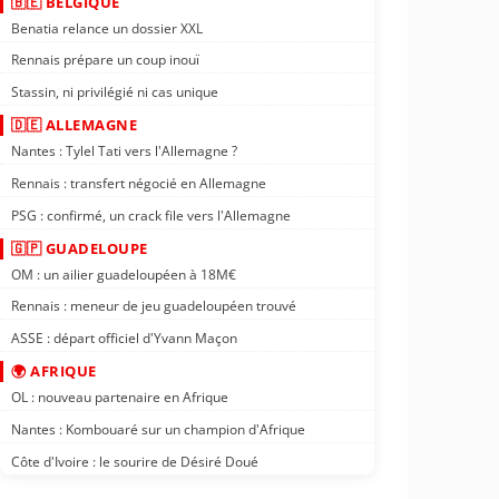
🇧🇪 BELGIQUE
Benatia relance un dossier XXL
Rennais prépare un coup inouï
Stassin, ni privilégié ni cas unique
🇩🇪 ALLEMAGNE
Nantes : Tylel Tati vers l'Allemagne ?
Rennais : transfert négocié en Allemagne
PSG : confirmé, un crack file vers l'Allemagne
🇬🇵 GUADELOUPE
OM : un ailier guadeloupéen à 18M€
Rennais : meneur de jeu guadeloupéen trouvé
ASSE : départ officiel d'Yvann Maçon
🌍 AFRIQUE
OL : nouveau partenaire en Afrique
Nantes : Kombouaré sur un champion d'Afrique
Côte d'Ivoire : le sourire de Désiré Doué