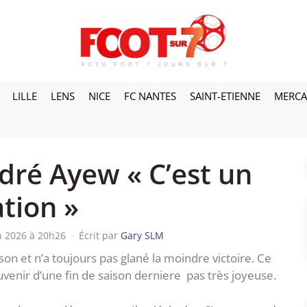
LILLE
LENS
NICE
FC NANTES
SAINT-ETIENNE
MERC
dré Ayew « C’est un
tion »
in 2026 à 20h26
·
Écrit par
Gary SLM
n et n’a toujours pas glané la moindre victoire. Ce
venir d’une fin de saison derniere pas très joyeuse.