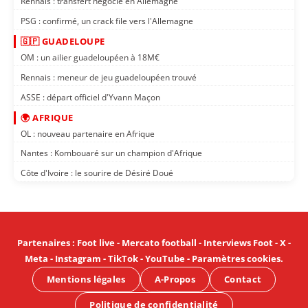
Rennais : transfert négocié en Allemagne
PSG : confirmé, un crack file vers l'Allemagne
🇬🇵 GUADELOUPE
OM : un ailier guadeloupéen à 18M€
Rennais : meneur de jeu guadeloupéen trouvé
ASSE : départ officiel d'Yvann Maçon
🌍 AFRIQUE
OL : nouveau partenaire en Afrique
Nantes : Kombouaré sur un champion d'Afrique
Côte d'Ivoire : le sourire de Désiré Doué
Partenaires
:
Foot live
-
Mercato football
-
Interviews Foot
-
X
-
Meta
-
Instagram
-
TikTok
-
YouTube
-
Paramètres cookies
.
Mentions légales
A-Propos
Contact
Politique de confidentialité