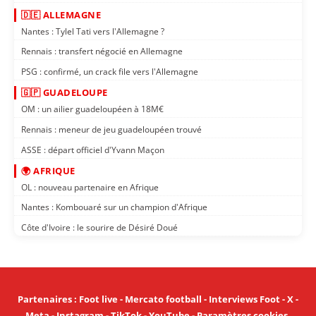
🇩🇪 ALLEMAGNE
Nantes : Tylel Tati vers l'Allemagne ?
Rennais : transfert négocié en Allemagne
PSG : confirmé, un crack file vers l'Allemagne
🇬🇵 GUADELOUPE
OM : un ailier guadeloupéen à 18M€
Rennais : meneur de jeu guadeloupéen trouvé
ASSE : départ officiel d'Yvann Maçon
🌍 AFRIQUE
OL : nouveau partenaire en Afrique
Nantes : Kombouaré sur un champion d'Afrique
Côte d'Ivoire : le sourire de Désiré Doué
Partenaires
:
Foot live
-
Mercato football
-
Interviews Foot
-
X
-
Meta
-
Instagram
-
TikTok
-
YouTube
-
Paramètres cookies
.