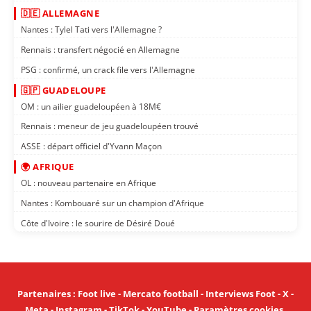
🇩🇪 ALLEMAGNE
Nantes : Tylel Tati vers l'Allemagne ?
Rennais : transfert négocié en Allemagne
PSG : confirmé, un crack file vers l'Allemagne
🇬🇵 GUADELOUPE
OM : un ailier guadeloupéen à 18M€
Rennais : meneur de jeu guadeloupéen trouvé
ASSE : départ officiel d'Yvann Maçon
🌍 AFRIQUE
OL : nouveau partenaire en Afrique
Nantes : Kombouaré sur un champion d'Afrique
Côte d'Ivoire : le sourire de Désiré Doué
Partenaires
:
Foot live
-
Mercato football
-
Interviews Foot
-
X
-
Meta
-
Instagram
-
TikTok
-
YouTube
-
Paramètres cookies
.