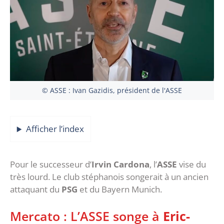
© ASSE : Ivan Gazidis, président de l'ASSE
Afficher l’index
Pour le successeur d’
Irvin Cardona
, l’
ASSE
vise du
très lourd. Le club stéphanois songerait à un ancien
attaquant du
PSG
et du Bayern Munich.
Mercato : L’ASSE songe à
Eric-