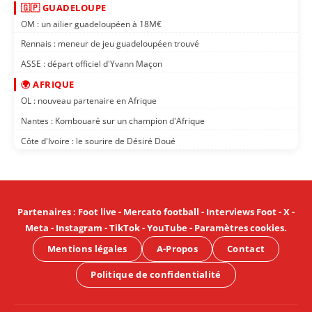
🇬🇵 GUADELOUPE
OM : un ailier guadeloupéen à 18M€
Rennais : meneur de jeu guadeloupéen trouvé
ASSE : départ officiel d'Yvann Maçon
🌍 AFRIQUE
OL : nouveau partenaire en Afrique
Nantes : Kombouaré sur un champion d'Afrique
Côte d'Ivoire : le sourire de Désiré Doué
Partenaires
:
Foot live
-
Mercato football
-
Interviews Foot
-
X
-
Meta
-
Instagram
-
TikTok
-
YouTube
-
Paramètres cookies
.
Mentions légales
A-Propos
Contact
Politique de confidentialité