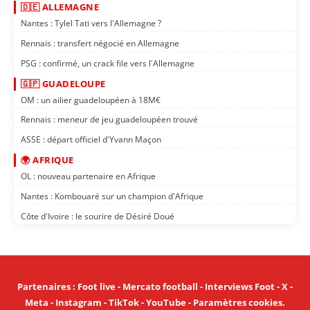
🇩🇪 ALLEMAGNE
Nantes : Tylel Tati vers l'Allemagne ?
Rennais : transfert négocié en Allemagne
PSG : confirmé, un crack file vers l'Allemagne
🇬🇵 GUADELOUPE
OM : un ailier guadeloupéen à 18M€
Rennais : meneur de jeu guadeloupéen trouvé
ASSE : départ officiel d'Yvann Maçon
🌍 AFRIQUE
OL : nouveau partenaire en Afrique
Nantes : Kombouaré sur un champion d'Afrique
Côte d'Ivoire : le sourire de Désiré Doué
Partenaires
:
Foot live
-
Mercato football
-
Interviews Foot
-
X
-
Meta
-
Instagram
-
TikTok
-
YouTube
-
Paramètres cookies
.