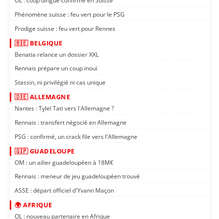
OL : coup dingue confirmé en Suisse
Phénomène suisse : feu vert pour le PSG
Prodige suisse : feu vert pour Rennes
🇧🇪 BELGIQUE
Benatia relance un dossier XXL
Rennais prépare un coup inouï
Stassin, ni privilégié ni cas unique
🇩🇪 ALLEMAGNE
Nantes : Tylel Tati vers l'Allemagne ?
Rennais : transfert négocié en Allemagne
PSG : confirmé, un crack file vers l'Allemagne
🇬🇵 GUADELOUPE
OM : un ailier guadeloupéen à 18M€
Rennais : meneur de jeu guadeloupéen trouvé
ASSE : départ officiel d'Yvann Maçon
🌍 AFRIQUE
OL : nouveau partenaire en Afrique