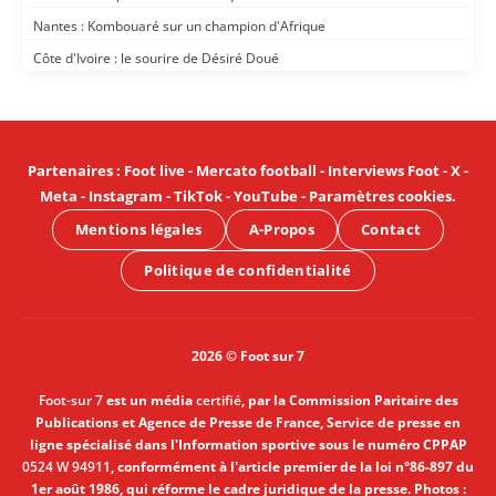
Nantes : Kombouaré sur un champion d'Afrique
Côte d'Ivoire : le sourire de Désiré Doué
Partenaires
:
Foot live
-
Mercato football
-
Interviews Foot
-
X
-
Meta
-
Instagram
-
TikTok
-
YouTube
-
Paramètres cookies
.
Mentions légales
A-Propos
Contact
Politique de confidentialité
2026 © Foot sur 7
Foot-sur 7
est un média
certifié
, par la Commission Paritaire des
Publications et Agence de Presse de France, Service de presse en
ligne spécialisé dans l'Information sportive sous le numéro CPPAP
0524 W 94911
, conformément à l'article premier de la loi n°86-897 du
1er août 1986, qui réforme le cadre juridique de la presse. Photos :