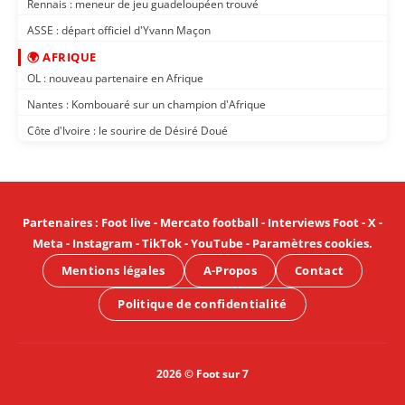
Rennais : meneur de jeu guadeloupéen trouvé
ASSE : départ officiel d'Yvann Maçon
🌍 AFRIQUE
OL : nouveau partenaire en Afrique
Nantes : Kombouaré sur un champion d'Afrique
Côte d'Ivoire : le sourire de Désiré Doué
Partenaires
:
Foot live
-
Mercato football
-
Interviews Foot
-
X
-
Meta
-
Instagram
-
TikTok
-
YouTube
-
Paramètres cookies
.
Mentions légales
A-Propos
Contact
Politique de confidentialité
2026 © Foot sur 7