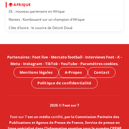
🌍 AFRIQUE
OL : nouveau partenaire en Afrique
Nantes : Kombouaré sur un champion d'Afrique
Côte d'Ivoire : le sourire de Désiré Doué
Partenaires
:
Foot live
-
Mercato football
-
Interviews Foot
-
X
-
Meta
-
Instagram
-
TikTok
-
YouTube
-
Paramètres cookies
.
Mentions légales
A-Propos
Contact
Politique de confidentialité
2026 © Foot sur 7
Foot-sur 7
est un média
certifié
, par la Commission Paritaire des
Publications et Agence de Presse de France, Service de presse en
ligne spécialisé dans l'Information sportive sous le numéro CPPAP