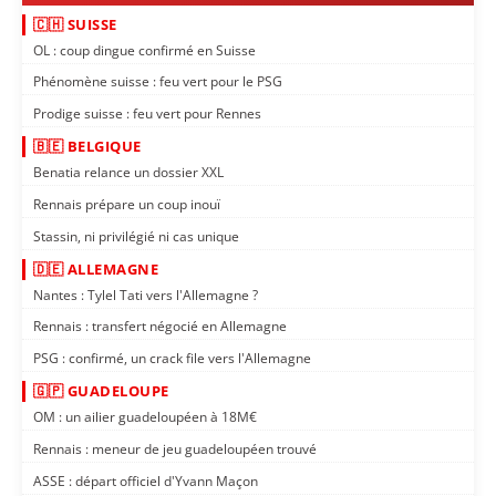
🇨🇭 SUISSE
OL : coup dingue confirmé en Suisse
Phénomène suisse : feu vert pour le PSG
Prodige suisse : feu vert pour Rennes
🇧🇪 BELGIQUE
Benatia relance un dossier XXL
Rennais prépare un coup inouï
Stassin, ni privilégié ni cas unique
🇩🇪 ALLEMAGNE
Nantes : Tylel Tati vers l'Allemagne ?
Rennais : transfert négocié en Allemagne
PSG : confirmé, un crack file vers l'Allemagne
🇬🇵 GUADELOUPE
OM : un ailier guadeloupéen à 18M€
Rennais : meneur de jeu guadeloupéen trouvé
ASSE : départ officiel d'Yvann Maçon