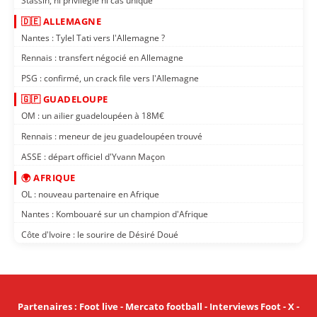
Stassin, ni privilégié ni cas unique
🇩🇪 ALLEMAGNE
Nantes : Tylel Tati vers l'Allemagne ?
Rennais : transfert négocié en Allemagne
PSG : confirmé, un crack file vers l'Allemagne
🇬🇵 GUADELOUPE
OM : un ailier guadeloupéen à 18M€
Rennais : meneur de jeu guadeloupéen trouvé
ASSE : départ officiel d'Yvann Maçon
🌍 AFRIQUE
OL : nouveau partenaire en Afrique
Nantes : Kombouaré sur un champion d'Afrique
Côte d'Ivoire : le sourire de Désiré Doué
Partenaires
:
Foot live
-
Mercato football
-
Interviews Foot
-
X
-