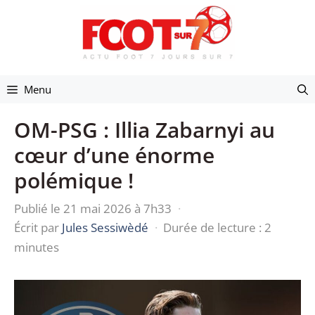
Aller
au
contenu
Menu
OM-PSG : Illia Zabarnyi au
cœur d’une énorme
polémique !
Publié le 21 mai 2026 à 7h33
·
Écrit par
Jules Sessiwèdé
·
Durée de lecture : 2
minutes