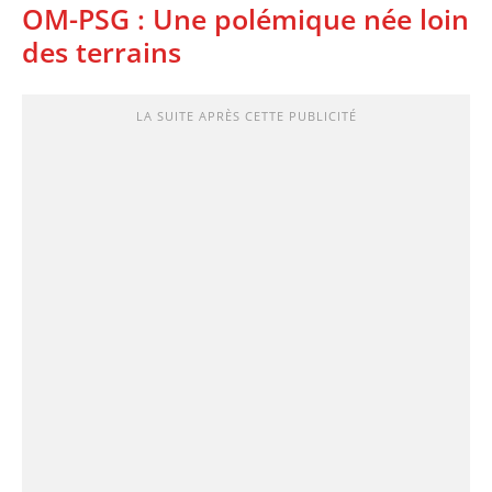
‎‎OM-PSG : Une polémique née loin
des terrains
LA SUITE APRÈS CETTE PUBLICITÉ