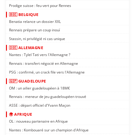
Prodige suisse : feu vert pour Rennes
🇧🇪 BELGIQUE
Benatia relance un dossier XXL
Rennais prépare un coup inouï
Stassin, ni privilégié ni cas unique
🇩🇪 ALLEMAGNE
Nantes : Tylel Tati vers l'Allemagne ?
Rennais : transfert négocié en Allemagne
PSG : confirmé, un crack file vers l'Allemagne
🇬🇵 GUADELOUPE
OM : un ailier guadeloupéen à 18M€
Rennais : meneur de jeu guadeloupéen trouvé
ASSE : départ officiel d'Yvann Maçon
🌍 AFRIQUE
OL : nouveau partenaire en Afrique
Nantes : Kombouaré sur un champion d'Afrique