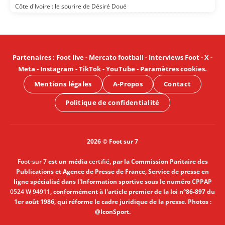
Côte d'Ivoire : le sourire de Désiré Doué
Partenaires
:
Foot live
-
Mercato football
-
Interviews Foot
-
X
-
Meta
-
Instagram
-
TikTok
-
YouTube
-
Paramètres cookies
.
Mentions légales
A-Propos
Contact
Politique de confidentialité
2026 © Foot sur 7
Foot-sur 7
est un média
certifié
, par la Commission Paritaire des
Publications et Agence de Presse de France, Service de presse en
ligne spécialisé dans l'Information sportive sous le numéro CPPAP
0524 W 94911
, conformément à l'article premier de la loi n°86-897 du
1er août 1986, qui réforme le cadre juridique de la presse. Photos :
@IconSport.