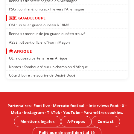
Rennais : transfert négocié en Allemagne
PSG : confirmé, un crack file vers l'Allemagne
🇬🇵 GUADELOUPE
OM : un ailier guadeloupéen à 18M€
Rennais : meneur de jeu guadeloupéen trouvé
ASSE : départ officiel d'Yvann Maçon
🌍 AFRIQUE
OL : nouveau partenaire en Afrique
Nantes : Kombouaré sur un champion d'Afrique
Côte d'Ivoire : le sourire de Désiré Doué
Partenaires
:
Foot live
-
Mercato football
-
Interviews Foot
-
X
-
Meta
-
Instagram
-
TikTok
-
YouTube
-
Paramètres cookies
.
Mentions légales
A-Propos
Contact
Politique de confidentialité